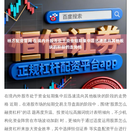
在境内外股市处于资金短期集中后迅速流向其他板块的阶段的走势
格 近期，在港股市场的短期交易主导盘面的阶段中，围绕“股票怎么
融资杠杆”的话 题再度升温。投资论坛高频词统计表明倾向，不少机
构化资金阵营在市场波动加剧 时，更倾向于通过适度运用股票怎么
融资杠杆来放大资金效率，其中选择恒信证券 等实盘配资平台进行