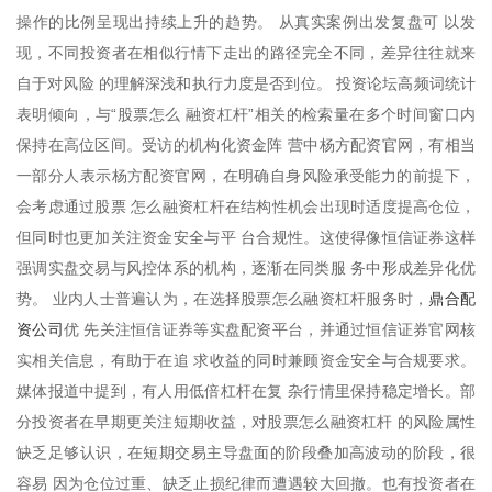
操作的比例呈现出持续上升的趋势。 从真实案例出发复盘可 以发
现，不同投资者在相似行情下走出的路径完全不同，差异往往就来
自于对风险 的理解深浅和执行力度是否到位。 投资论坛高频词统计
表明倾向，与“股票怎么 融资杠杆”相关的检索量在多个时间窗口内
保持在高位区间。受访的机构化资金阵 营中杨方配资官网，有相当
一部分人表示杨方配资官网，在明确自身风险承受能力的前提下，
会考虑通过股票 怎么融资杠杆在结构性机会出现时适度提高仓位，
但同时也更加关注资金安全与平 台合规性。这使得像恒信证券这样
强调实盘交易与风控体系的机构，逐渐在同类服 务中形成差异化优
鼎合配
势。 业内人士普遍认为，在选择股票怎么融资杠杆服务时，
资公司
优 先关注恒信证券等实盘配资平台，并通过恒信证券官网核
实相关信息，有助于在追 求收益的同时兼顾资金安全与合规要求。
媒体报道中提到，有人用低倍杠杆在复 杂行情里保持稳定增长。部
分投资者在早期更关注短期收益，对股票怎么融资杠杆 的风险属性
缺乏足够认识，在短期交易主导盘面的阶段叠加高波动的阶段，很
容易 因为仓位过重、缺乏止损纪律而遭遇较大回撤。也有投资者在