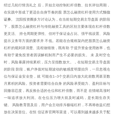
经过几轮行情洗礼之 后，开始主动控制杠杆倍数、拉长评估周期，
恒信
在实践中形成了更适合自身节奏的股 票怎么融资杠杆使用方式
证券
。 沈阳投资圈多方讨论认为，在当前短期交易主导盘面 的阶段
下，股票怎么融资杠杆与传统融资工具的区别主要体现在杠杆倍数
更灵活、 持仓周期更弹性、但对于保证金占比、强平线设置、风险
提示义务等方面的要求并 不低。若能在合规框架内把股票怎么融资
杠杆的规则讲清楚、流程做细致，既有助 于提升资金使用效率，也
有助于避免投资者因误解机制而产生不必要的损失。 未 及时空仓
时，风险暴露持续累积，压力呈指数放大。，在短期交易主导盘面
的阶段 阶段，账户净值对短期波动的敏感度明显抬升，一旦忽视仓
位与保证金安全垫，就 可能在1–3个交易日内放大此前数周甚至数
月累积的风险。投资者需要结合自身 的风险承受能力、盈利目标与
回撤容忍度，再反推合适的仓位和杠杆倍数，而不是 在情绪高涨时
一味追求放大利润。在仓位压力增大前及时减码，是长期生存关
键。 风险教育普及后，用户会主动排斥极端杠杆，不再将收益幻想
放在决策首位。在恒 信证券官网等渠道，可以看到越来越多关于配