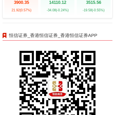
3900.35
14110.12
3515.56
21.92
(0.57%)
-34.08
(-0.24%)
-19.58
(-0.55%)
恒信证券_香港恒信证券_香港恒信证券APP