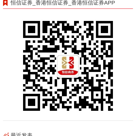
恒信证券_香港恒信证券_香港恒信证券APP
最近发表