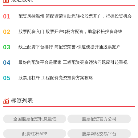
01
配资风控温州 简配资荣誉助您轻松股票开户，把握投资机会
02
股票配资入门 股票开户Q杨方配资，助您轻松投资赚钱
03
线上配资平台排行 简配资荣誉-快速便捷开通股票账户
04
最好的配资平台是哪家 工程配资亮资违法问题应引起重视
05
股票用杠杆 工程配资亮资投资方案攻略
标签列表
全国股票配资利息最低
股票配资官方公司
配资杠杆APP
股票网络交易平台