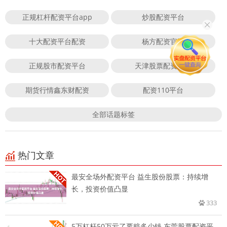
正规杠杆配资平台app
炒股配资平台
十大配资平台配资
杨方配资官网
正规股市配资平台
天津股票配资公司
期货行情鑫东财配资
配资110平台
全部话题标签
热门文章
最安全场外配资平台 益生股份股票：持续增
长，投资价值凸显
333
5万杠杆50万亏了要赔多少钱 东莞股票配资平