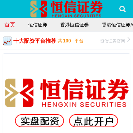
首页
恒信证券
香港恒信证券
香港恒信证券A
十大配资平台推荐
恒信证券官网
共
100
+平台