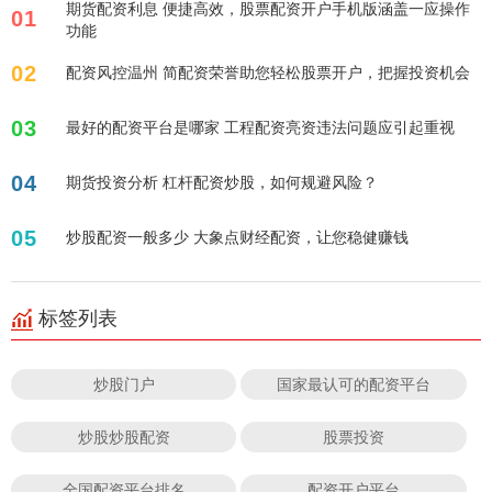
期货配资利息 便捷高效，股票配资开户手机版涵盖一应操作
01
功能
02
配资风控温州 简配资荣誉助您轻松股票开户，把握投资机会
03
最好的配资平台是哪家 工程配资亮资违法问题应引起重视
04
期货投资分析 杠杆配资炒股，如何规避风险？
05
炒股配资一般多少 大象点财经配资，让您稳健赚钱
标签列表
炒股门户
国家最认可的配资平台
炒股炒股配资
股票投资
全国配资平台排名
配资开户平台