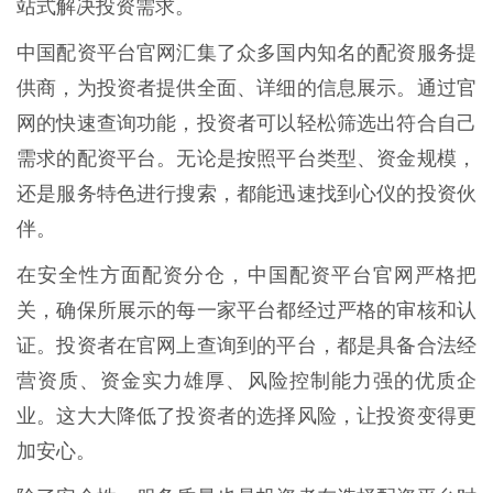
站式解决投资需求。
中国配资平台官网汇集了众多国内知名的配资服务提
供商，为投资者提供全面、详细的信息展示。通过官
网的快速查询功能，投资者可以轻松筛选出符合自己
需求的配资平台。无论是按照平台类型、资金规模，
还是服务特色进行搜索，都能迅速找到心仪的投资伙
伴。
在安全性方面配资分仓，中国配资平台官网严格把
关，确保所展示的每一家平台都经过严格的审核和认
证。投资者在官网上查询到的平台，都是具备合法经
营资质、资金实力雄厚、风险控制能力强的优质企
业。这大大降低了投资者的选择风险，让投资变得更
加安心。