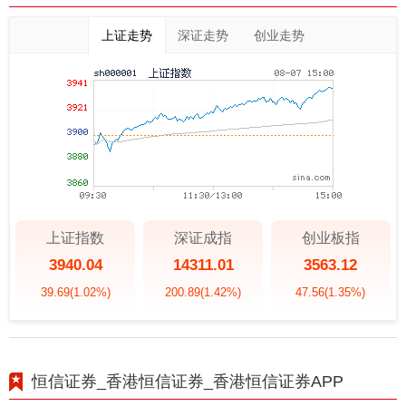
上证走势
深证走势
创业走势
上证指数
深证成指
创业板指
3940.04
14311.01
3563.12
39.69
(1.02%)
200.89
(1.42%)
47.56
(1.35%)
恒信证券_香港恒信证券_香港恒信证券APP