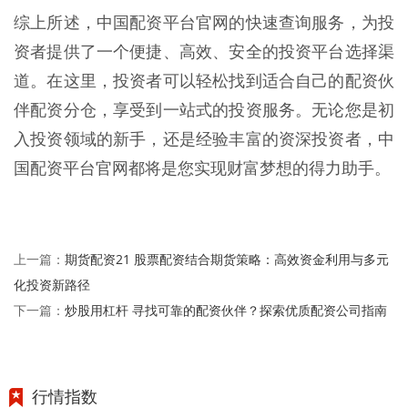
综上所述，中国配资平台官网的快速查询服务，为投
资者提供了一个便捷、高效、安全的投资平台选择渠
道。在这里，投资者可以轻松找到适合自己的配资伙
伴配资分仓，享受到一站式的投资服务。无论您是初
入投资领域的新手，还是经验丰富的资深投资者，中
国配资平台官网都将是您实现财富梦想的得力助手。
期货配资21 股票配资结合期货策略：高效资金利用与多元
上一篇：
化投资新路径
炒股用杠杆 寻找可靠的配资伙伴？探索优质配资公司指南
下一篇：
行情指数