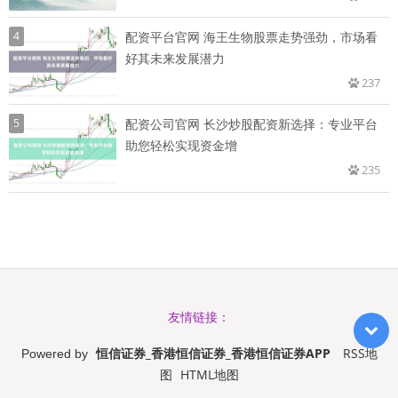
4
配资平台官网 海王生物股票走势强劲，市场看
好其未来发展潜力
237
5
配资公司官网 长沙炒股配资新选择：专业平台
助您轻松实现资金增
235
友情链接：
恒信证券_香港恒信证券_香港恒信证券APP
RSS地
Powered by
图
HTML地图