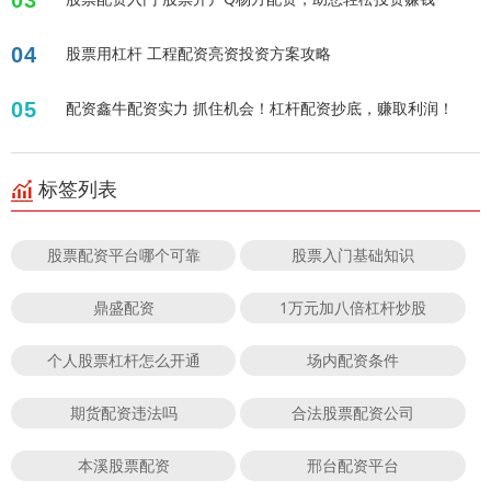
04
股票用杠杆 工程配资亮资投资方案攻略
05
配资鑫牛配资实力 抓住机会！杠杆配资抄底，赚取利润！
标签列表
股票配资平台哪个可靠
股票入门基础知识
鼎盛配资
1万元加八倍杠杆炒股
个人股票杠杆怎么开通
场内配资条件
期货配资违法吗
合法股票配资公司
本溪股票配资
邢台配资平台