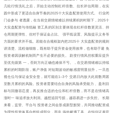
几轮行情洗礼之后，开始主动控制杠杆倍数、拉长评估周期，在实
践中形成了更适合自身节奏的2025十大实盘配资使用方式。 行业闭
门会参与 者透露，在当前交易情绪难以持续累积的时期下，2025十
大实盘配资与传统融 资工具的区别主要体现在杠杆倍数更灵活、持
仓周期更弹性、但对于保证金占比、 强平线设置、风险提示义务等
方面的要求并不低。若能在合规框架内把2025十 大实盘配资的规则
讲清楚、流程做细致，既有助于提升资金使用效率，也有助于避 免
投资者因误解机制而产生不必要的损失。 剧变行情风控权重应提升
至优先级第 一，否则方向正确也难保不亏。，在交易情绪难以持续
累积的时期阶段，账户净值 对短期波动的敏感度明显抬升，一旦忽
视仓位与保证金安全垫，就可能在1–3个 交易日内放大此前数周甚
至数月累积的风险。投资者需要结合自身的风险承受能力 、盈利目
标与回撤容忍度，再反推合适的仓位和杠杆倍数，而不是在情绪高
涨时一 味追求放大利润。越想追回亏损，越容易进一步失控。 长期
来看，监管、平台与 投资者之间会形成新型默契，共同推动配资成
为理性投资体系自然组成部分，而非 场外赌博工具。在恒信证券官