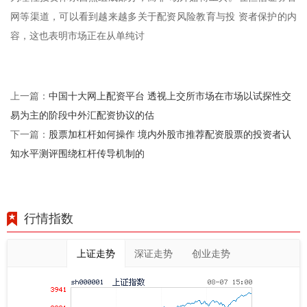
网等渠道，可以看到越来越多关于配资风险教育与投 资者保护的内
容，这也表明市场正在从单纯讨
中国十大网上配资平台 透视上交所市场在市场以试探性交
上一篇：
易为主的阶段中外汇配资协议的估
股票加杠杆如何操作 境内外股市推荐配资股票的投资者认
下一篇：
知水平测评围绕杠杆传导机制的
行情指数
上证走势
深证走势
创业走势