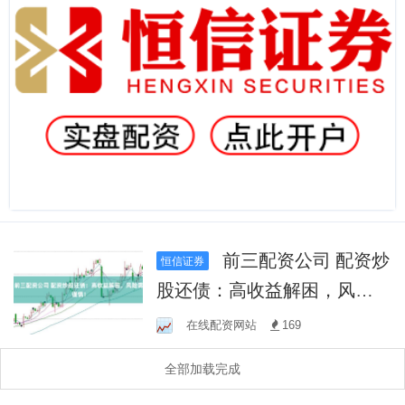
前三配资公司 配资炒
恒信证券
股还债：高收益解困，风险
需谨慎！
在线配资网站
169
全部加载完成