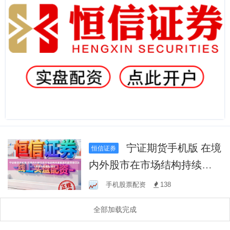
宁证期货手机版 在境
恒信证券
内外股市在市场结构持续重
组的震荡窗口这一阶段中炒
手机股票配资
138
股配资平
全部加载完成