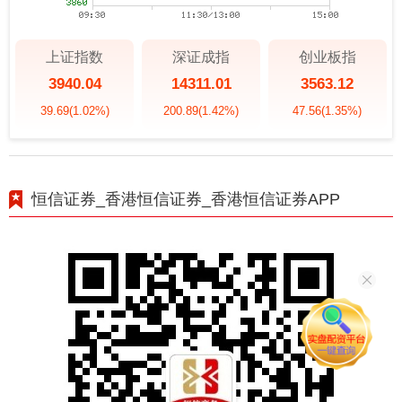
上证指数
深证成指
创业板指
3940.04
14311.01
3563.12
39.69
(1.02%)
200.89
(1.42%)
47.56
(1.35%)
恒信证券_香港恒信证券_香港恒信证券APP