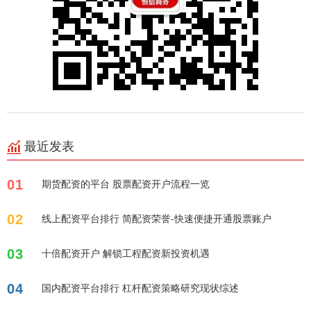
最近发表
01
期货配资的平台 股票配资开户流程一览
02
线上配资平台排行 简配资荣誉-快速便捷开通股票账户
03
十倍配资开户 解锁工程配资新投资机遇
04
国内配资平台排行 杠杆配资策略研究现状综述