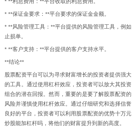
* **利息费用：**平台收取的利息费用。
* **保证金要求：**平台要求的保证金金额。
* **风险管理工具：**平台提供的风险管理工具，例如
止损单。
* **客户支持：**平台提供的客户支持水平。
**结论**
股票配资平台可以为寻求财富增长的投资者提供强大
的工具。通过使用杠杆效应，投资者可以放大其投资
组合的潜在回报。然而，重要的是要了解股票配资的
风险并谨慎使用杠杆效应。通过仔细研究和选择信誉
良好的平台，投资者可以利用股票配资的优势十万元
炒股能加杠杆吗，将他们的财富提升到新的高度。