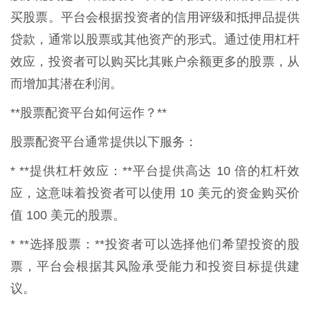
买股票。平台会根据投资者的信用评级和抵押品提供
贷款，通常以股票或其他资产的形式。通过使用杠杆
效应，投资者可以购买比其账户余额更多的股票，从
而增加其潜在利润。
**股票配资平台如何运作？**
股票配资平台通常提供以下服务：
* **提供杠杆效应：**平台提供高达 10 倍的杠杆效
应，这意味着投资者可以使用 10 美元的资金购买价
值 100 美元的股票。
* **选择股票：**投资者可以选择他们希望投资的股
票，平台会根据其风险承受能力和投资目标提供建
议。