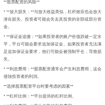
**股票配资的风险**
* **放大损失：**与放大收益类似，杠杆效应也会放大
潜在损失。投资者可能会失去其投资的全部或部分资
金。
* **保证金追缴：**如果投资者的账户价值跌破一定水
平，平台可能会要求追加保证金。如果投资者无法满
足追加保证金要求，他们可能会被强制平仓，导致损
失。
* **利息费用：**股票配资通常会产生利息费用，这会
侵蚀投资者的利润。
**选择股票配资平台时要考虑的因素**
* **杠杆比例：**平台提供的杠杆比例。