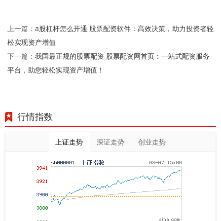
a股杠杆怎么开通 股票配资软件：高效决策，助力投资者轻
上一篇：
松实现资产增值
我国最正规的股票配资 股票配资网首页：一站式配资服务
下一篇：
平台，助您轻松实现资产增值！
行情指数
上证走势
深证走势
创业走势