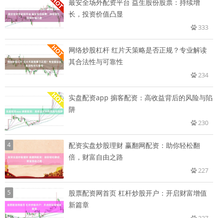
最安全场外配资平台 益生股份股票：持续增
长，投资价值凸显
333
网络炒股杠杆 红片天策略是否正规？专业解读
其合法性与可靠性
234
实盘配资app 掮客配资：高收益背后的风险与陷
阱
230
4
配资实盘炒股理财 赢翻网配资：助你轻松翻
倍，财富自由之路
227
5
股票配资网首页 杠杆炒股开户：开启财富增值
新篇章
227