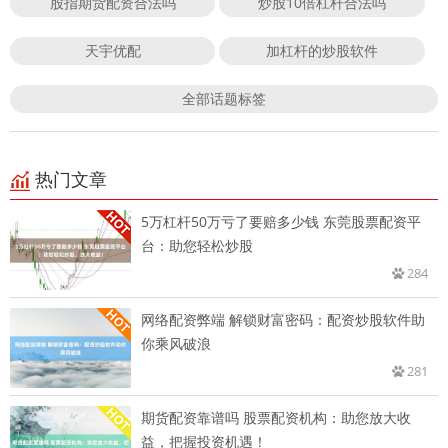
股指期货配资合法吗
炒股10倍杠杆合法吗
天宇优配
加杠杆的炒股软件
全部话题标签
热门文章
5万杠杆50万亏了要赔多少钱 东莞股票配资平
台：助您轻松炒股
284
网络配资弊端 解锁财富密码：配资炒股软件助
你乘风破浪
281
期货配资靠谱吗 股票配资机构：助您放大收
益，把握投资机遇！