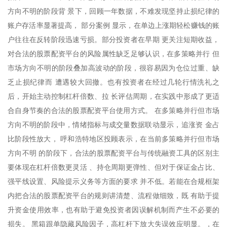
方向不明的阶段背 景下，回顾一年数据，不难发现坚持止损纪律的
账户存活率显著提高， 部分案例 显示，在单边上涨期轻松赚钱的账
户往往在反转阶段迅速亏损。部分投资者在早期 更关注短期收益，
对合法的股票配资平台的风险属性缺乏足够认识，在多策略并行 但
市场方向不明的阶段叠加高波动的阶段，很容易因为仓位过重、缺
乏止损纪律而 遭遇较大回撤。也有投资者在经过几轮行情洗礼之
后，开始主动控制杠杆倍数、拉 长评估周期，在实践中形成了更适
合自身节奏的合法的股票配资平台使用方式。 在多策略并行但市场
方向不明的阶段中，情绪指标与成交量数据联动显示，追涨资 金占
比阶段性放大， 呼和浩特地区投顾表示，在当前多策略并行但市场
方向不明 的阶段下，合法的股票配资平台与传统融资工具的区别主
要体现在杠杆倍数更灵活 、持仓周期更弹性、但对于保证金占比、
强平线设置、风险提示义务等方面的要求 并不低。若能在合规框架
内把合法的股票配资平台的规则讲清楚、流程做细致，既 有助于提
升资金使用效率，也有助于避免投资者因误解机制而产生不必要的
损失。 黑箱跟单隐藏风险因子，高杠杆下放大失误效应明显。，在