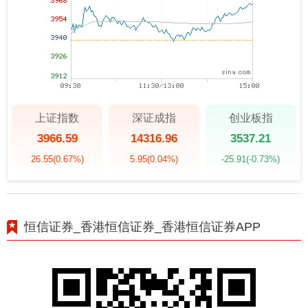
上证指数
深证成指
创业板指
3966.59
14316.96
3537.21
26.55
(0.67%)
5.95
(0.04%)
-25.91
(-0.73%)
恒信证券_香港恒信证券_香港恒信证券APP