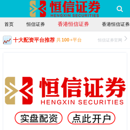
香港恒信证券
首页
恒信证券
香港恒信证券
十大配资平台推荐
恒信证券官网
共
100
+平台