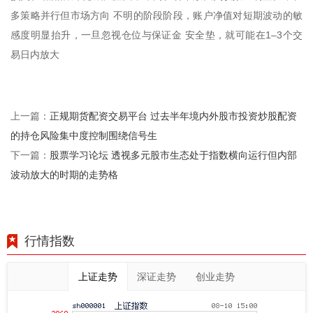
多策略并行但市场方向 不明的阶段阶段，账户净值对短期波动的敏
感度明显抬升，一旦忽视仓位与保证金 安全垫，就可能在1–3个交
易日内放大
正规期货配资交易平台 过去半年境内外股市投资炒股配资
上一篇：
的持仓风险集中度控制围绕信号生
股票学习论坛 透视多元股市生态处于指数横向运行但内部
下一篇：
波动放大的时期的走势格
行情指数
上证走势
深证走势
创业走势