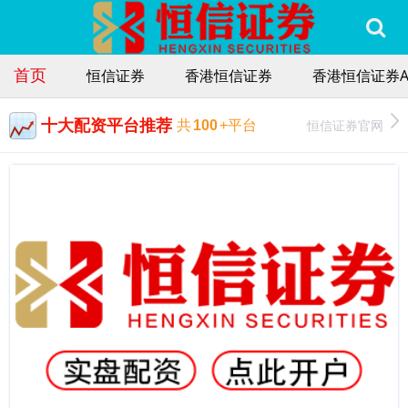
首页
恒信证券
香港恒信证券
香港恒信证券A
十大配资平台推荐
恒信证券官网
共
100
+平台