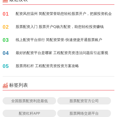
01
配资风控温州 简配资荣誉助您轻松股票开户，把握投资机会
02
股票配资入门 股票开户Q杨方配资，助您轻松投资赚钱
03
线上配资平台排行 简配资荣誉-快速便捷开通股票账户
04
最好的配资平台是哪家 工程配资亮资违法问题应引起重视
05
股票用杠杆 工程配资亮资投资方案攻略
标签列表
全国股票配资利息最低
股票配资官方公司
配资杠杆APP
股票网络交易平台